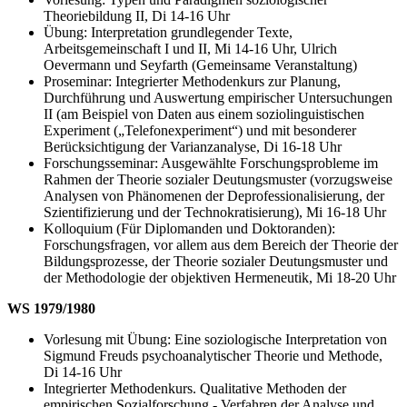
Theoriebildung II, Di 14-16 Uhr
Übung: Interpretation grundlegender Texte,
Arbeitsgemeinschaft I und II, Mi 14-16 Uhr, Ulrich
Oevermann und Seyfarth (Gemeinsame Veranstaltung)
Proseminar: Integrierter Methodenkurs zur Planung,
Durchführung und Auswertung empirischer Untersuchungen
II (am Beispiel von Daten aus einem soziolinguistischen
Experiment („Telefonexperiment“) und mit besonderer
Berücksichtigung der Varianzanalyse, Di 16-18 Uhr
Forschungsseminar: Ausgewählte Forschungsprobleme im
Rahmen der Theorie sozialer Deutungsmuster (vorzugsweise
Analysen von Phänomenen der Deprofessionalisierung, der
Szientifizierung und der Technokratisierung), Mi 16-18 Uhr
Kolloquium (Für Diplomanden und Doktoranden):
Forschungsfragen, vor allem aus dem Bereich der Theorie der
Bildungsprozesse, der Theorie sozialer Deutungsmuster und
der Methodologie der objektiven Hermeneutik, Mi 18-20 Uhr
WS 1979/1980
Vorlesung mit Übung: Eine soziologische Interpretation von
Sigmund Freuds psychoanalytischer Theorie und Methode,
Di 14-16 Uhr
Integrierter Methodenkurs. Qualitative Methoden der
empirischen Sozialforschung - Verfahren der Analyse und