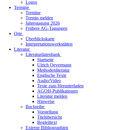
Logos
Termine
Termine
Termin melden
Jahrestagung 2026
Frühere AG-Tagungen
Orte
Überblickskarte
Interpretationswerkstätten
Literatur
Literaturdatenbank
Startseite
Ulrich Oevermann
Methodenliteratur
Englische Texte
Audio/Video
Texte zum Herunterladen
AGOH-Publikationen
Literatur melden
Hinweise
Buchreihe
Vorstellung
Titelübersicht
Begleittext
Externe Bibliographien