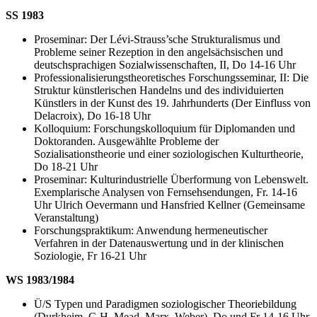
SS 1983
Proseminar: Der Lévi-Strauss’sche Strukturalismus und
Probleme seiner Rezeption in den angelsächsischen und
deutschsprachigen Sozialwissenschaften, II, Do 14-16 Uhr
Professionalisierungstheoretisches Forschungsseminar, II: Die
Struktur künstlerischen Handelns und des individuierten
Künstlers in der Kunst des 19. Jahrhunderts (Der Einfluss von
Delacroix), Do 16-18 Uhr
Kolloquium: Forschungskolloquium für Diplomanden und
Doktoranden. Ausgewählte Probleme der
Sozialisationstheorie und einer soziologischen Kulturtheorie,
Do 18-21 Uhr
Proseminar: Kulturindustrielle Überformung von Lebenswelt.
Exemplarische Analysen von Fernsehsendungen, Fr. 14-16
Uhr Ulrich Oevermann und Hansfried Kellner (Gemeinsame
Veranstaltung)
Forschungspraktikum: Anwendung hermeneutischer
Verfahren in der Datenauswertung und in der klinischen
Soziologie, Fr 16-21 Uhr
WS 1983/1984
Ü/S Typen und Paradigmen soziologischer Theoriebildung
(Durkheim, G.H. Mead, Marx, Weber), Do und Fr 14-16 Uhr