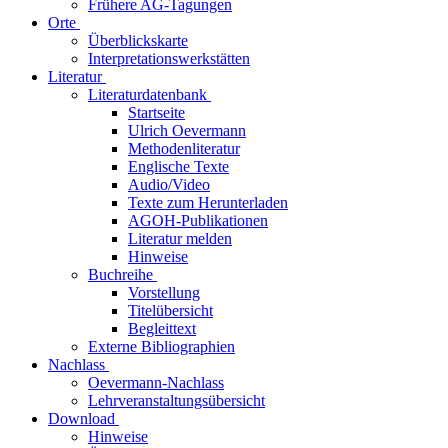
Frühere AG-Tagungen
Orte
Überblickskarte
Interpretationswerkstätten
Literatur
Literaturdatenbank
Startseite
Ulrich Oevermann
Methodenliteratur
Englische Texte
Audio/Video
Texte zum Herunterladen
AGOH-Publikationen
Literatur melden
Hinweise
Buchreihe
Vorstellung
Titelübersicht
Begleittext
Externe Bibliographien
Nachlass
Oevermann-Nachlass
Lehrveranstaltungsübersicht
Download
Hinweise