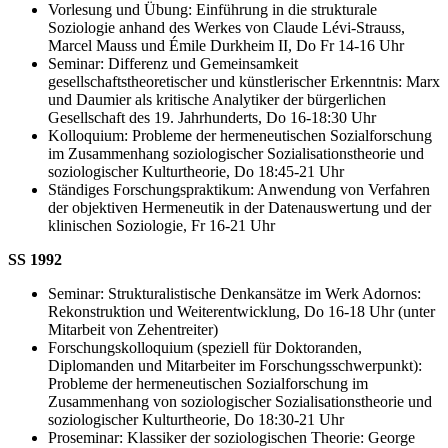
Vorlesung und Übung: Einführung in die strukturale
Soziologie anhand des Werkes von Claude Lévi-Strauss,
Marcel Mauss und Émile Durkheim II, Do Fr 14-16 Uhr
Seminar: Differenz und Gemeinsamkeit
gesellschaftstheoretischer und künstlerischer Erkenntnis: Marx
und Daumier als kritische Analytiker der bürgerlichen
Gesellschaft des 19. Jahrhunderts, Do 16-18:30 Uhr
Kolloquium: Probleme der hermeneutischen Sozialforschung
im Zusammenhang soziologischer Sozialisationstheorie und
soziologischer Kulturtheorie, Do 18:45-21 Uhr
Ständiges Forschungspraktikum: Anwendung von Verfahren
der objektiven Hermeneutik in der Datenauswertung und der
klinischen Soziologie, Fr 16-21 Uhr
SS 1992
Seminar: Strukturalistische Denkansätze im Werk Adornos:
Rekonstruktion und Weiterentwicklung, Do 16-18 Uhr (unter
Mitarbeit von Zehentreiter)
Forschungskolloquium (speziell für Doktoranden,
Diplomanden und Mitarbeiter im Forschungsschwerpunkt):
Probleme der hermeneutischen Sozialforschung im
Zusammenhang von soziologischer Sozialisationstheorie und
soziologischer Kulturtheorie, Do 18:30-21 Uhr
Proseminar: Klassiker der soziologischen Theorie: George